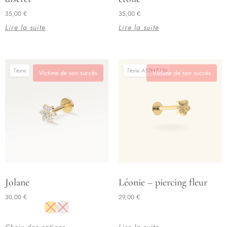
35,00
€
35,00
€
Lire la suite
Lire la suite
Titane
Titane ASTM-F136
Victime de son succès
Victime de son succès
Ce
Jolane
Léonie – piercing fleur
produit
30,00
€
29,00
€
a
plusieurs
Choix des options
Lire la suite