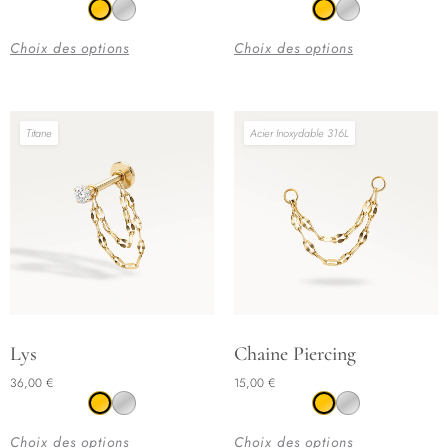
a
a
plusieurs
plusieurs
Choix des options
Choix des options
variations.
variations.
Les
Les
options
options
Titane
Acier Inoxydable 316L
peuvent
peuvent
être
être
choisies
choisies
sur
sur
la
la
page
page
du
du
produit
produit
Ce
Ce
Lys
Chaine Piercing
produit
produit
36,00
€
15,00
€
a
a
plusieurs
plusieurs
Choix des options
Choix des options