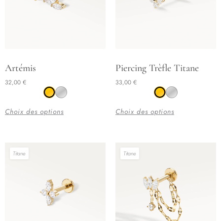
Ce
Ce
Artémis
Piercing Trèfle Titane
produit
produit
32,00
€
33,00
€
a
a
plusieurs
plusieurs
Choix des options
Choix des options
variations.
variations.
Les
Les
options
options
Titane
Titane
peuvent
peuvent
être
être
choisies
choisies
sur
sur
la
la
page
page