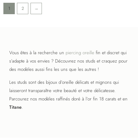
options
options
1
2
→
peuvent
peuvent
être
être
choisies
choisies
sur
sur
la
la
page
page
Vous êtes à la recherche un
piercing oreille
fin et discret qui
du
du
s’adapte à vos envies ? Découvrez nos studs et craquez pour
produit
produit
des modèles aussi fins les uns que les autres !
Les studs sont des bijoux d’oreille délicats et mignons qui
laisseront transparaître votre beauté et votre délicatesse.
Parcourez nos modèles raffinés doré à l’or fin 18 carats et en
Titane
.