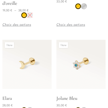
33,00
€
d’oreille
a
a
19,00
€
–
38,00
€
plusieurs
plusieurs
variations.
variations.
Les
Les
Choix des options
Choix des options
options
options
peuvent
peuvent
être
être
Titane
Titane
choisies
choisies
sur
sur
la
la
page
page
du
du
produit
produit
Ce
Ce
Elara
Jolane Bleu
produit
produit
28,00
€
30,00
€