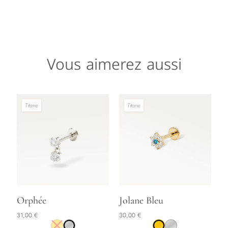
Vous aimerez aussi
Titane
Titane
Ce
Ce
Orphée
Jolane Bleu
produit
produit
31,00
€
30,00
€
a
a