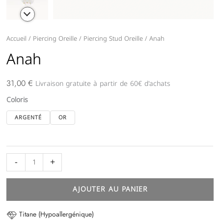
quantité
Accueil
/
Piercing Oreille
/
Piercing Stud Oreille
/ Anah
de
Anah
Anah
Livraison gratuite à partir de 60€ d'achats
31,00
€
Coloris
ARGENTÉ
OR
-
+
AJOUTER AU PANIER
Titane (Hypoallergénique)