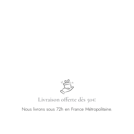
options
options
peuvent
peuvent
être
être
choisies
choisies
sur
sur
la
la
page
page
du
du
produit
produit
Livraison offerte dès 50€
Nous livrons sous 72h en France Métropolitaine.