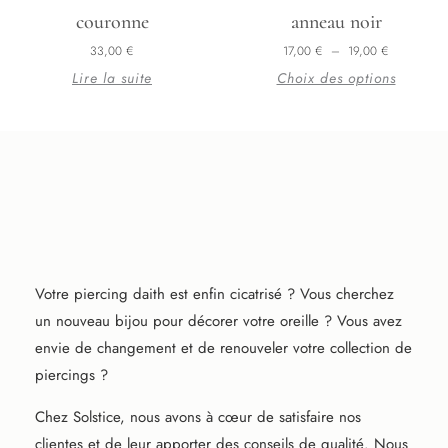
produit
couronne
anneau noir
a
33,00
€
17,00
€
–
19,00
€
plusieurs
Lire la suite
Choix des options
variations.
Les
options
peuvent
être
choisies
sur
la
page
Votre piercing daith est enfin cicatrisé ? Vous cherchez
du
un nouveau bijou pour décorer votre oreille ? Vous avez
produit
envie de changement et de renouveler votre collection de
piercings ?
Chez Solstice, nous avons à cœur de satisfaire nos
clientes et de leur apporter des conseils de qualité. Nous