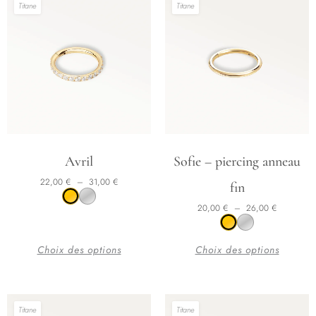
Titane
Titane
Plage de prix : 22,00 € à 31,00 €
Plage de prix : 20,00 € à 26,00 €
Ce
Ce
Avril
Sofie – piercing anneau
produit
produit
22,00
€
–
31,00
€
fin
a
a
20,00
€
–
26,00
€
plusieurs
plusieurs
variations.
variations.
Les
Les
Choix des options
Choix des options
options
options
peuvent
peuvent
être
être
Titane
Titane