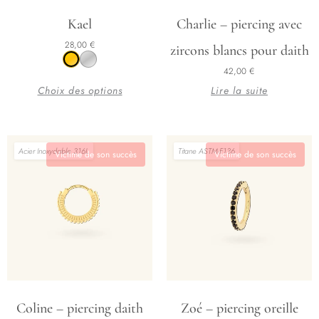
Ce
Kael
Charlie – piercing avec
produit
28,00
€
zircons blancs pour daith
a
42,00
€
plusieurs
Choix des options
Lire la suite
variations.
Les
options
peuvent
Acier Inoxydable 316L
Titane ASTM-F136
Victime de son succès
Victime de son succès
être
choisies
sur
la
page
du
produit
Plage de prix : 17,00 € à 19,00 €
Ce
Coline – piercing daith
Zoé – piercing oreille