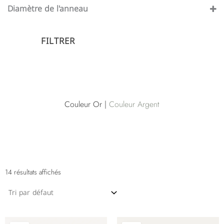
Argenté
Diamètre de l'anneau
Or
10 mm
12 mm
FILTRER
6 mm
8 mm
Couleur Or |
Couleur Argent
14 résultats affichés