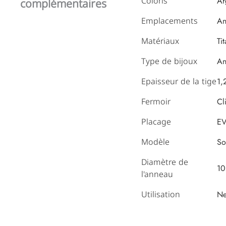
Coloris
complémentaires
Ar
Emplacements
An
Matériaux
Ti
Type de bijoux
An
Epaisseur de la tige
1,
Fermoir
Cl
Placage
EV
Modèle
So
Diamètre de
10
l'anneau
Utilisation
Ne