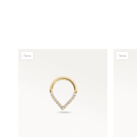
Titane
Titane