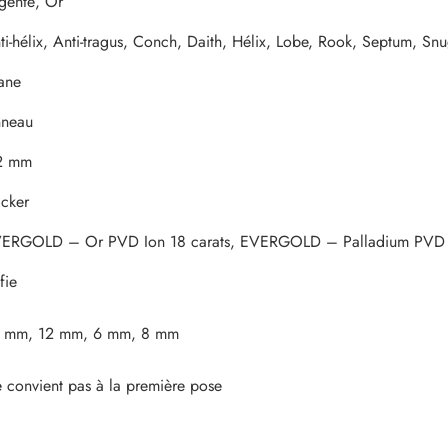
genté, Or
ti-hélix, Anti-tragus, Conch, Daith, Hélix, Lobe, Rook, Septum, Snu
tane
neau
2 mm
icker
ERGOLD – Or PVD Ion 18 carats, EVERGOLD – Palladium PVD Io
fie
 mm, 12 mm, 6 mm, 8 mm
 convient pas à la première pose