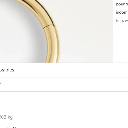
pour s
incom
En sav
sibles
r
002 kg