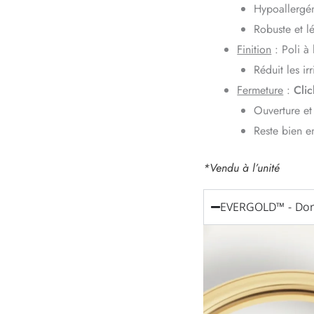
Hypoallergén
Robuste et l
Finition
: Poli à
Réduit les irr
Fermeture
:
Clic
Ouverture et
Reste bien e
*Vendu à l’unité
EVERGOLD™ - Dor