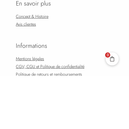
En savoir plus
Concept & Histoire
Avis clientes
Informations
0
Mentions légales
CGV, CGU et Politique de confidentialité
Politique de retours et remboursements
CHOIX DES OPTIONS
Suivre mon Colis
Effectuer un Retour
FAQ
© 2026 Solstice Bijoux. Powered by Solstice Bijoux