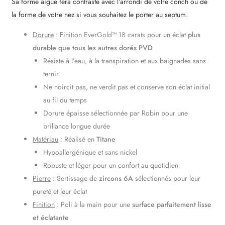
Sa forme aigüe fera contraste avec l’arrondi de votre conch ou de
la forme de votre nez si vous souhaitez le porter au septum.
Dorure
: Finition
EverGold™ 18 carats
pour un éclat
plus
durable que tous les autres dorés PVD
Résiste à l’eau, à la transpiration et aux baignades sans
ternir
Ne noircit pas, ne verdit pas et conserve son éclat initial
au fil du temps
Dorure épaisse sélectionnée par Robin pour une
brillance longue durée
Matériau
: Réalisé en
Titane
Hypoallergénique et sans nickel
Robuste et léger pour un confort au quotidien
Pierre
: Sertissage de
zircons 6A
sélectionnés pour leur
pureté et leur éclat
Finition
: Poli à la main pour une
surface parfaitement lisse
et éclatante