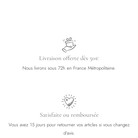
page
page
du
du
produit
produit
Livraison offerte dès 50€
Nous livrons sous 72h en France Métropolitaine.
Satisfaite ou remboursée
Vous avez 15 jours pour retourner vos articles si vous changez
d'avis.