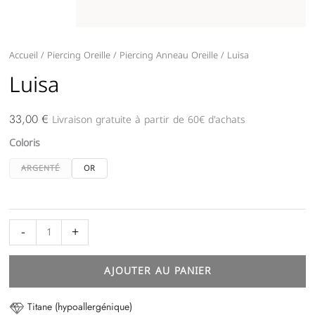
quantité
Accueil
/
Piercing Oreille
/
Piercing Anneau Oreille
/ Luisa
de
Luisa
Luisa
Livraison gratuite à partir de 60€ d'achats
33,00
€
Coloris
ARGENTÉ
OR
-
+
AJOUTER AU PANIER
Titane (hypoallergénique)