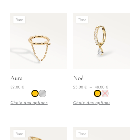
Titane
Titane
Plage de prix : 25,00 € à 48,00 €
Ce
Ce
Aura
Noé
produit
produit
32,00
€
25,00
€
–
48,00
€
a
a
plusieurs
plusieurs
Choix des options
Choix des options
variations.
variations.
Les
Les
options
options
peuvent
peuvent
Titane
Titane