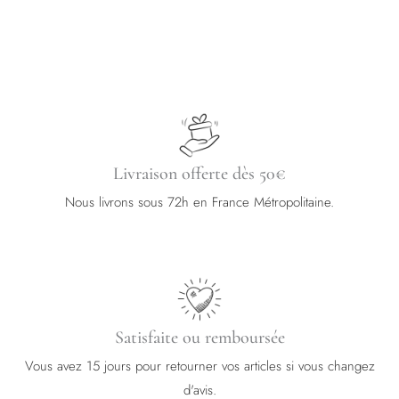
sur
sur
la
la
page
page
du
du
produit
produit
Livraison offerte dès 50€
Nous livrons sous 72h en France Métropolitaine.
Satisfaite ou remboursée
Vous avez 15 jours pour retourner vos articles si vous changez
d'avis.