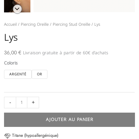
quantité
Accueil
/
Piercing Oreille
/
Piercing Stud Oreille
/ Lys
de
Lys
Lys
Livraison gratuite à partir de 60€ d'achats
36,00
€
Coloris
ARGENTÉ
OR
-
+
AJOUTER AU PANIER
Titane (hypoallergénique)