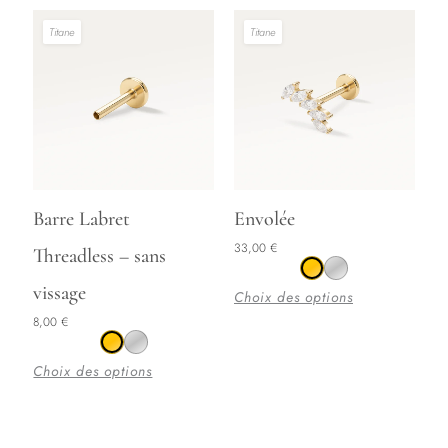
Titane
Titane
Ce
Ce
Barre Labret
Envolée
produit
produit
33,00
€
Threadless – sans
a
a
plusieurs
vissage
plusieurs
Choix des options
variations.
variations.
8,00
€
Les
Les
options
options
Choix des options
peuvent
peuvent
être
être
choisies
choisies