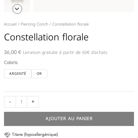
quantité
Accueil
/
Piercing Conch
/ Constellation florale
de
Constellation florale
Constellation
florale
Livraison gratuite à partir de 60€ d'achats
36,00
€
Coloris
ARGENTÉ
OR
-
+
AJOUTER AU PANIER
Titane (hypoallergénique)