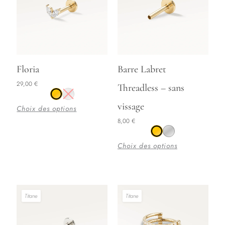
Ce
Ce
Floria
Barre Labret
produit
produit
29,00
€
Threadless – sans
a
a
plusieurs
plusieurs
vissage
Choix des options
variations.
variations.
8,00
€
Les
Les
options
options
Choix des options
peuvent
peuvent
être
être
choisies
choisies
Titane
Titane
sur
sur
la
la
page
page