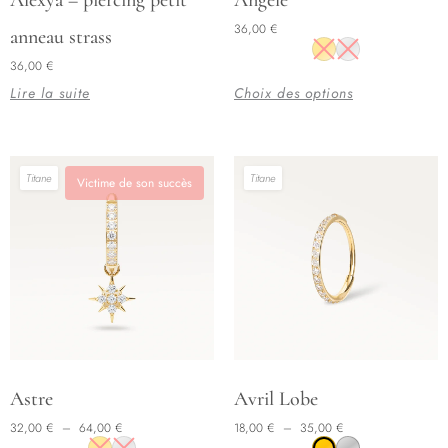
produit
36,00
€
anneau strass
a
36,00
€
plusieurs
Lire la suite
Choix des options
variations.
Les
options
peuvent
Titane
Titane
Victime de son succès
être
choisies
sur
la
page
du
produit
Plage de prix : 32,00 € à 64,00 €
Plage de prix : 18,00 € à 35,00 €
Ce
Ce
Astre
Avril Lobe
produit
produit
32,00
€
–
64,00
€
18,00
€
–
35,00
€
a
a