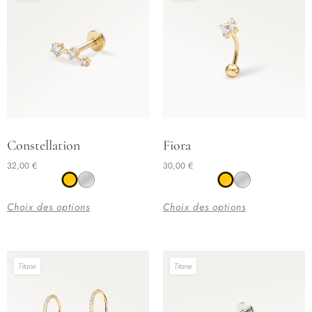
Ce
Ce
Constellation
Fiora
produit
produit
32,00
€
30,00
€
a
a
plusieurs
plusieurs
Choix des options
Choix des options
variations.
variations.
Les
Les
options
options
Titane
Titane
peuvent
peuvent
être
être
choisies
choisies