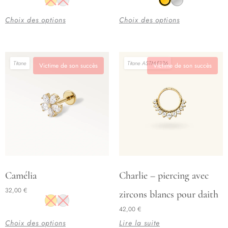
plusieurs
plusieurs
Choix des options
Choix des options
variations.
variations.
Les
Les
options
options
Titane
Titane ASTM-F136
peuvent
peuvent
Victime de son succès
Victime de son succès
être
être
choisies
choisies
sur
sur
la
la
page
page
du
du
produit
produit
Ce
Camélia
Charlie – piercing avec
produit
32,00
€
zircons blancs pour daith
a
42,00
€
plusieurs
Choix des options
Lire la suite
variations.