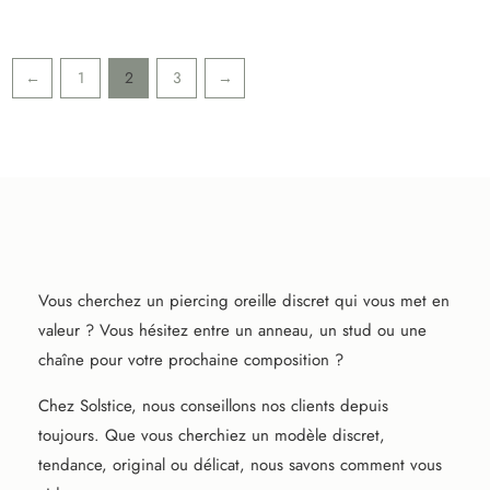
Les
options
←
1
2
3
→
peuvent
être
choisies
sur
la
page
du
produit
Vous cherchez un piercing oreille discret qui vous met en
valeur ? Vous hésitez entre un anneau, un stud ou une
chaîne pour votre prochaine composition ?
Chez Solstice, nous conseillons nos clients depuis
toujours. Que vous cherchiez un modèle discret,
tendance, original ou délicat, nous savons comment vous