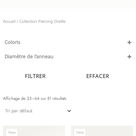
Accueil
/ Collection Piercing Oreille
Coloris
Argenté
(73)
Diamètre de l'anneau
Or
(81)
10 mm
(26)
12 mm
FILTRER
EFFACER
(6)
6 mm
(10)
8 mm
(28)
Affichage de 33–64 sur 81 résultats
9 mm
(1)
Titane
Titane