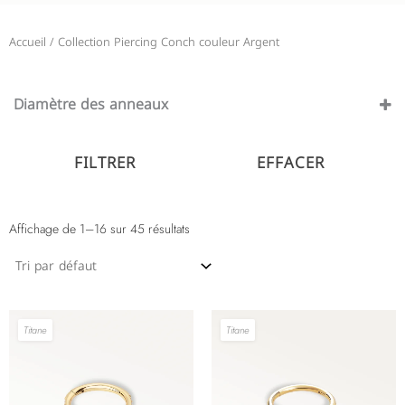
Accueil
/ Collection Piercing Conch couleur Argent
Diamètre des anneaux
10 mm
12 mm
FILTRER
EFFACER
6 mm
8 mm
Affichage de 1–16 sur 45 résultats
9 mm
Titane
Titane