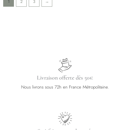
1
2
3
→
peuvent
peuvent
être
être
choisies
choisies
sur
sur
la
la
page
page
du
du
produit
produit
Livraison offerte dès 50€
Nous livrons sous 72h en France Métropolitaine.