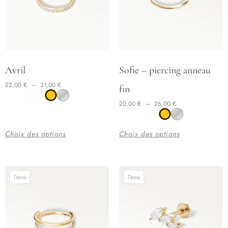
Plage de prix : 22,00 € à 31,00 €
Plage de prix : 20,00 € à 26,00 €
Ce
Ce
Avril
Sofie – piercing anneau
produit
produit
22,00
€
–
31,00
€
fin
a
a
20,00
€
–
26,00
€
plusieurs
plusieurs
variations.
variations.
Les
Les
Choix des options
Choix des options
options
options
peuvent
peuvent
être
être
Titane
Titane
choisies
choisies
sur
sur
la
la
page
page