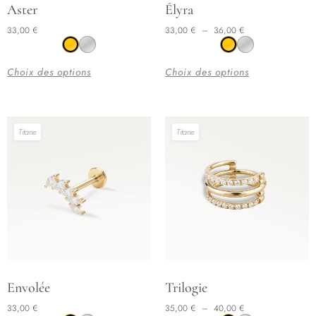
Ce
Ce
Aster
Élyra
produit
produit
33,00
€
33,00
€
–
36,00
€
a
a
plusieurs
plusieurs
Choix des options
Choix des options
variations.
variations.
Les
Les
options
options
Titane
Titane
peuvent
peuvent
être
être
choisies
choisies
sur
sur
la
la
page
page
du
du
produit
produit
Plage de prix : 35,00 € à 40,00 €
Ce
Ce
Envolée
Trilogie
produit
produit
33,00
€
35,00
€
–
40,00
€