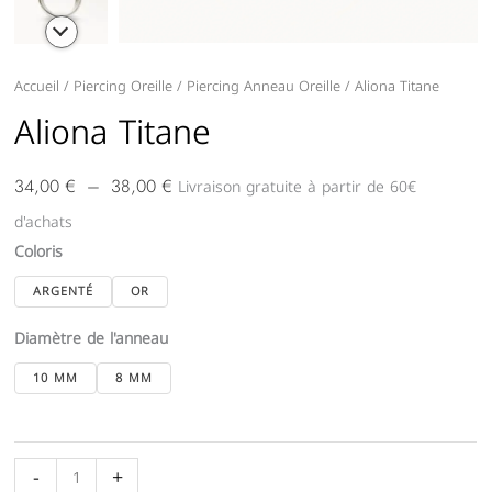
quantité
Accueil
/
Piercing Oreille
/
Piercing Anneau Oreille
/ Aliona Titane
Plage
de
Aliona Titane
de
Aliona
prix :
Titane
Livraison gratuite à partir de 60€
34,00
€
–
38,00
€
34,00 €
d'achats
à
Coloris
38,00 €
ARGENTÉ
OR
Diamètre de l'anneau
10 MM
8 MM
-
+