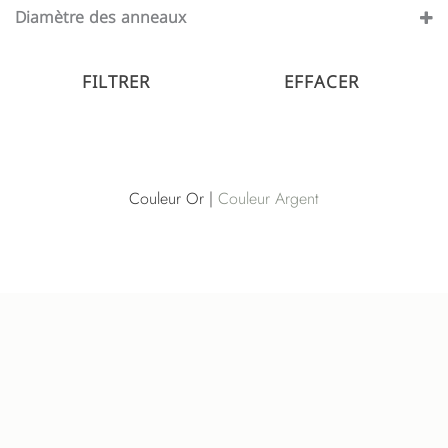
Argenté
(18)
Diamètre des anneaux
Or
(21)
10 mm
(11)
12 mm
FILTRER
EFFACER
(6)
6 mm
(9)
8 mm
(12)
Couleur Or |
Couleur Argent