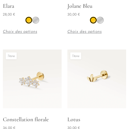
Ce
Ce
Elara
Jolane Bleu
produit
produit
28,00
€
30,00
€
a
a
plusieurs
plusieurs
Choix des options
Choix des options
variations.
variations.
Les
Les
options
options
Titane
Titane
peuvent
peuvent
être
être
choisies
choisies
sur
sur
la
la
page
page
du
du
produit
produit
Ce
Ce
Constellation florale
Lotus
produit
produit
36,00
€
30,00
€