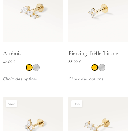
Ce
Ce
Artémis
Piercing Trèfle Titane
produit
produit
32,00
€
33,00
€
a
a
plusieurs
plusieurs
Choix des options
Choix des options
variations.
variations.
Les
Les
options
options
Titane
Titane
peuvent
peuvent
être
être
choisies
choisies
sur
sur