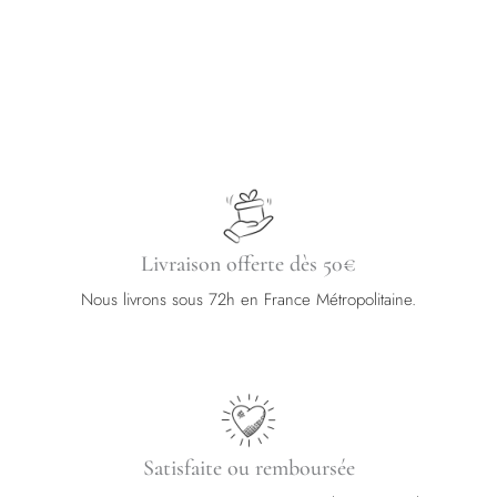
être
être
choisies
choisies
sur
sur
la
la
page
page
du
du
produit
produit
Livraison offerte dès 50€
Nous livrons sous 72h en France Métropolitaine.
Satisfaite ou remboursée