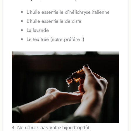
L’huile essentielle d’hélichryse italienne
L’huile essentielle de ciste
La lavande
Le tea tree (notre préféré !)
4. Ne retirez pas votre bijou trop tôt