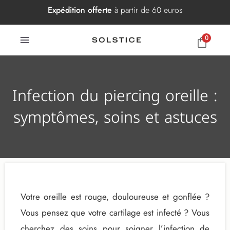
Aller
Expédition offerte
à partir de 60 euros
au
contenu
0
Infection du piercing oreille :
symptômes, soins et astuces
Votre oreille est rouge, douloureuse et gonflée ?
Vous pensez que votre cartilage est infecté ? Vous
cherchez des soins pour soigner l’infection de