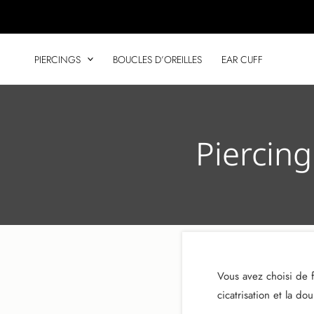
Aller
au
contenu
PIERCINGS
BOUCLES D’OREILLES
EAR CUFF
Piercing
Vous avez choisi de f
cicatrisation et la d