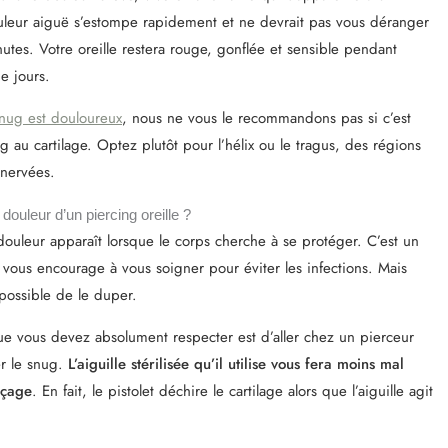
leur aiguë s’estompe rapidement et ne devrait pas vous déranger
tes. Votre oreille restera rouge, gonflée et sensible pendant
e jours.
snug est douloureux
, nous ne vous le recommandons pas si c’est
g au cartilage. Optez plutôt pour l’hélix ou le tragus, des régions
nnervées.
ouleur d’un piercing oreille ?
ouleur apparaît lorsque le corps cherche à se protéger. C’est un
vous encourage à vous soigner pour éviter les infections. Mais
possible de le duper.
ue vous devez absolument respecter est d’aller chez un pierceur
er le snug.
L’aiguille stérilisée qu’il utilise vous fera moins mal
rçage
. En fait, le pistolet déchire le cartilage alors que l’aiguille agit