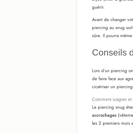
guérir.
Avant de changer votr
piercing au snug soit
sûre. Il pourra même
Conseils 
Lors d’un piercing ore
de faire face aux ag
cicatriser un piercin
Comment soigner et dé
Le piercing snug étan
accrochages
(vêtemen
les 2 premiers mois 