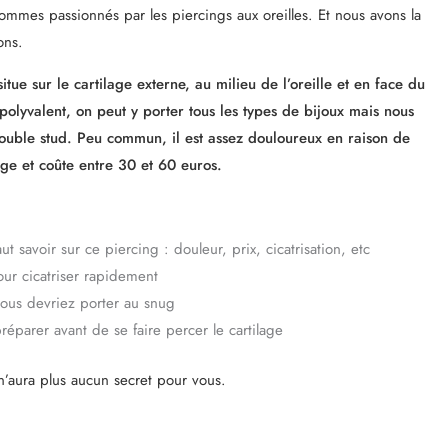
ommes passionnés par les piercings aux oreilles. Et nous avons la
ons.
itue sur le cartilage externe, au milieu de l’oreille et en face du
 polyvalent, on peut y porter tous les types de bijoux mais nous
double stud. Peu commun, il est assez douloureux en raison de
age et coûte entre 30 et 60 euros.
aut savoir sur ce piercing : douleur, prix, cicatrisation, etc
ur cicatriser rapidement
vous devriez porter au snug
parer avant de se faire percer le cartilage
n’aura plus aucun secret pour vous.