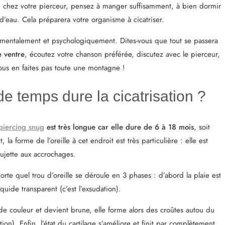
 chez votre pierceur, pensez à manger suffisamment, à bien dormir
’eau. Cela préparera votre organisme à cicatriser.
 mentalement et psychologiquement. Dites-vous que tout se passera
e ventre
, écoutez votre chanson préférée, discutez avec le pierceur,
us en faites pas toute une montagne !
 temps dure la cicatrisation ?
 piercing snug
est très longue car elle dure de 6 à 18 mois
, soit
, la forme de l’oreille à cet endroit est très particulière : elle est
ujette aux accrochages.
rte quel trou d’oreille se déroule en 3 phases : d’abord la plaie est
quide transparent (c’est l’exsudation).
e couleur et devient brune, elle forme alors des croûtes autou du
ation). Enfin, l’état du cartilage s’améliore et finit par complètement