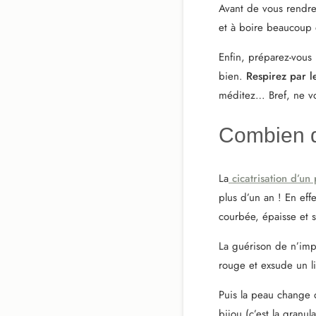
Avant de vous rendre
et à boire beaucoup d
Enfin, préparez-vous
bien.
Respirez par l
méditez… Bref, ne vo
Combien de
La
cicatrisation d’un
plus d’un an ! En effet
courbée, épaisse et s
La guérison de n’impo
rouge et exsude un li
Puis la peau change d
bijou (c’est la granul