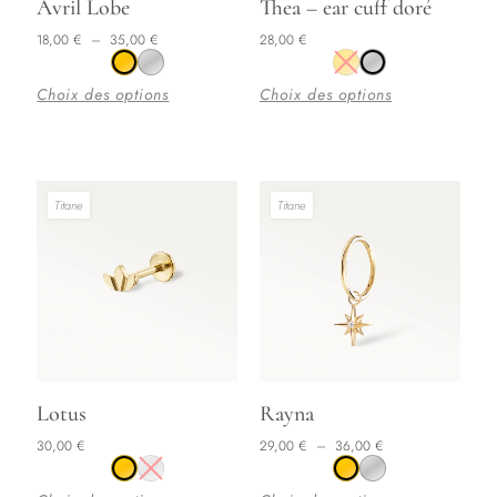
Ce
Ce
Avril Lobe
Thea – ear cuff doré
produit
produit
18,00
€
–
35,00
€
28,00
€
a
a
plusieurs
plusieurs
Choix des options
Choix des options
variations.
variations.
Les
Les
options
options
peuvent
peuvent
Titane
Titane
être
être
choisies
choisies
sur
sur
la
la
page
page
du
du
Plage de prix : 29,00 € à 36,00 €
produit
produit
Ce
Ce
Lotus
Rayna
produit
produit
30,00
€
29,00
€
–
36,00
€
a
a
plusieurs
plusieurs