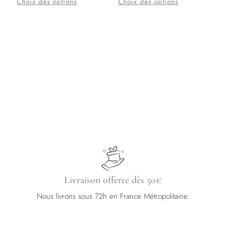
Choix des options
Choix des options
variations.
variations.
Les
Les
options
options
peuvent
peuvent
être
être
choisies
choisies
sur
sur
la
la
page
page
du
du
produit
produit
Livraison offerte dès 50€
Nous livrons sous 72h en France Métropolitaine.