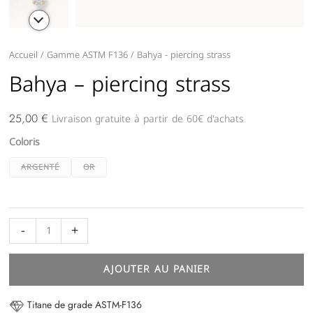
quantité
Accueil
/
Gamme ASTM F136
/ Bahya - piercing strass
de
Bahya – piercing strass
Bahya
-
Livraison gratuite à partir de 60€ d'achats
25,00
€
piercing
Coloris
strass
ARGENTÉ
OR
-
+
AJOUTER AU PANIER
Titane de grade ASTM-F136