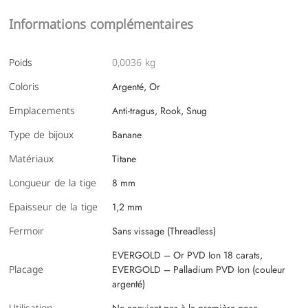
Informations complémentaires
Poids
0,0036 kg
Coloris
Argenté, Or
Emplacements
Anti-tragus, Rook, Snug
Type de bijoux
Banane
Matériaux
Titane
Longueur de la tige
8 mm
Epaisseur de la tige
1,2 mm
Fermoir
Sans vissage (Threadless)
EVERGOLD – Or PVD Ion 18 carats,
Placage
EVERGOLD – Palladium PVD Ion (couleur
argenté)
Ne convient pas à la première pose