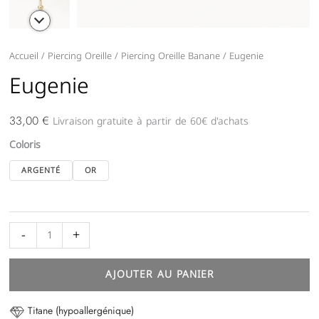
quantité
Accueil
/
Piercing Oreille
/
Piercing Oreille Banane
/ Eugenie
de
Eugenie
Eugenie
Livraison gratuite à partir de 60€ d'achats
33,00
€
Coloris
ARGENTÉ
OR
-
+
AJOUTER AU PANIER
Titane (hypoallergénique)