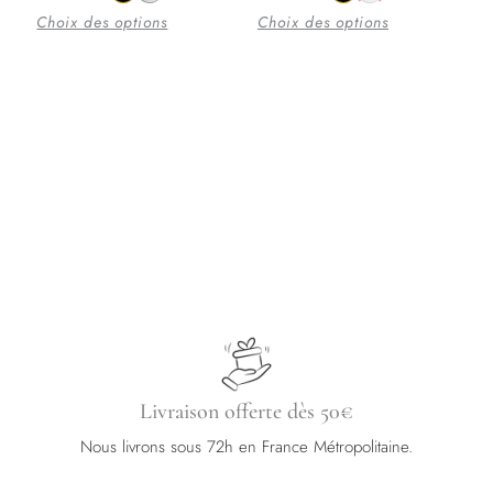
plusieurs
plusieurs
Choix des options
Choix des options
variations.
variations.
Les
Les
options
options
peuvent
peuvent
être
être
choisies
choisies
sur
sur
la
la
page
page
du
du
produit
produit
Livraison offerte dès 50€
Nous livrons sous 72h en France Métropolitaine.