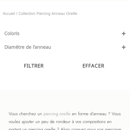
Accueil
/ Collection Piercing Anneau Oreille
Coloris
Argenté
(30)
Diamètre de l'anneau
Or
(35)
10 mm
(23)
12 mm
FILTRER
EFFACER
(6)
6 mm
(10)
8 mm
(27)
9 mm
(1)
Vous cherchez un
piercing oreille
en forme d’anneau ? Vous
voulez ajouter un peu de rondeur à vos compositions en
portant un piercing oreille ? Alors craquez pour nos piercings