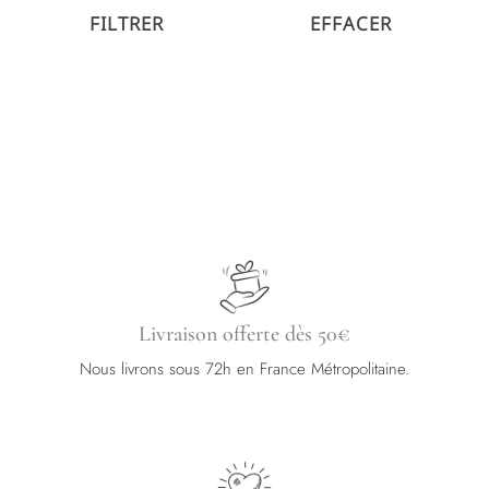
12 mm
FILTRER
EFFACER
(3)
6 mm
(5)
8 mm
(19)
Livraison offerte dès 50€
Nous livrons sous 72h en France Métropolitaine.