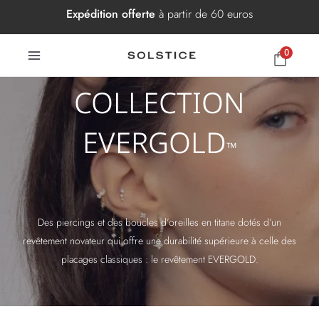
Aller
Expédition offerte
à partir de 60 euros
au
contenu
0
COLLECTION
EVERGOLD
™
Des piercings et des boucles d’oreilles en titane dotés d’un
revêtement novateur qui offre une durabilité supérieure à celle des
placages classiques : le revêtement EVERGOLD.