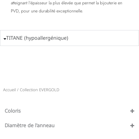
atteignant l’épaisseur la plus élevée que permet la bijouterie en
PVD, pour une durabilité exceptionnelle.
TITANE (hypoallergénique)
Accueil
/ Collection EVERGOLD
Coloris
Argenté
(60)
Diamètre de l'anneau
Or
(60)
10 mm
(19)