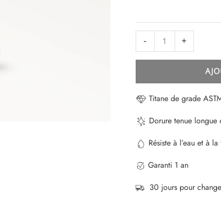
-
+
AJO
Titane de grade AST
Dorure tenue longu
Résiste à l’eau et à la 
Garanti 1 an
30 jours pour changer