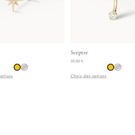
Ce
Sceptre
produit
39,00
€
a
options
Choix des options
plusieurs
variations.
Les
options
peuvent
être
choisies