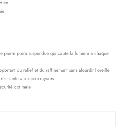
idien
née
une pierre poire suspendue qui capte la lumière à chaque
ortant du relief et du raffinement sans alourdir l’oreille
 résistante aux micro-rayures
écurité optimale