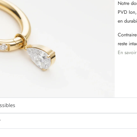
Notre do
PVD Ion, 
en durabi
Contraire
reste int
En savoir
sibles
r