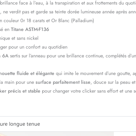
rillance face à l’eau, à la transpiration et aux frottements du quot
s, ne verdit pas et garde sa teinte dorée lumineuse année après an
n couleur 0r 18 carats et Or Blanc (Palladium)
sé en
Titane ASTM-F136
ique et sans nickel
éger pour un confort au quotidien
s 6A
sertis sur l’anneau pour une brillance continue, complétés d’
lhouette fluide et élégante
qui imite le mouvement d’une goutte, app
 la main pour une
surface parfaitement lisse
, douce sur la peau et
ker précis et stable
pour changer votre clicker sans effort et une s
ure longue tenue