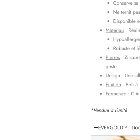
Conserve sa b
Ne ternit pa
Disponible e
Matériau
: Réali
Hypoallergén
Robuste et l
Pierres
:
Zircon
geste
Design : Une
si
Finition
: Poli à
Fermeture
:
Clic
*Vendue à l’unité
EVERGOLD™ - Dor