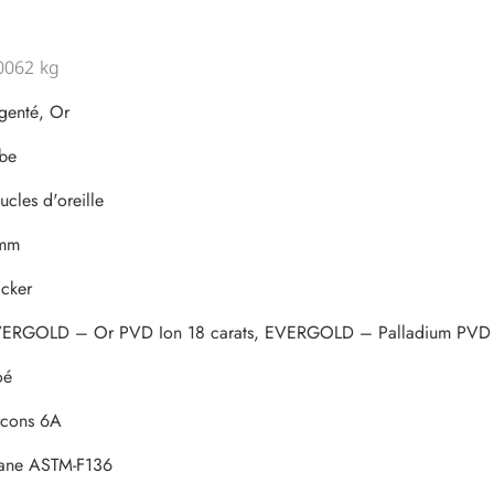
0062 kg
genté, Or
be
ucles d'oreille
 mm
icker
ERGOLD – Or PVD Ion 18 carats, EVERGOLD – Palladium PVD Io
oé
rcons 6A
tane ASTM-F136