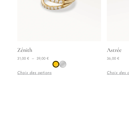
Plage de prix : 31,00 € à 39,00 €
Ce
Ce
Zénith
Astrée
produit
produit
31,00
€
–
39,00
€
36,00
€
a
a
Choix des options
Choix des 
plusieurs
plusieurs
variations.
variations.
Les
Les
options
options
peuvent
peuvent
être
être
choisies
choisies